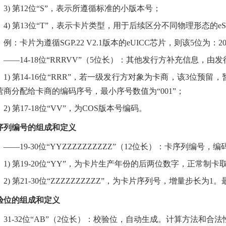
3) 第12位“S”，表示所遵循标准的小版本号；
4) 第13位“T”，表示卡片类型，用于后续区分不同物理形态的eS
例：卡片为遵循SGP.22 V2.1版本的eUICC芯片，则该5位为：20
——14-18位“RRRVV”（5位长）：其他发行方补充信息，
1) 第14-16位“RRR”，若一级发行方对象为卡商，该3位预
营商分配给卡商的编码序号，最小序号数值为“001”；
2) 第17-18位“VV”，为COS版本号编码。
序列编号的组成和定义
——19-30位“YYZZZZZZZZZZ”（12位长）：卡序列编号，
1) 第19-20位“YY”，为卡片生产年份的后两位数字，正常制
2) 第21-30位“ZZZZZZZZZZ”，为卡片序列号，增量步长为1。最
验位的组成和定义
31-32位“AB”（2位长）：校验位，自动生成。计算方法和合