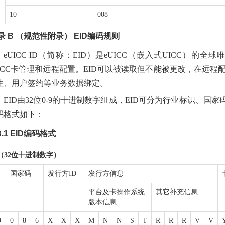
10
008
 录 B （规范性附录） EID编码规则
eUICC ID（简称：EID）是eUICC（嵌入式UICC）的
UICC卡管理和远程配置。EID可以被读取但不能被更改，在远程配置中
性、用户签约等业务数据绑定。
EID由32位0-9的十进制数字组成，EID可分为行业标识、
码格式如下：
.1 EID编码格式
D（32位十进制数字）
国家码
发行方ID
发行方信息
平台及卡操作系统
其它补充信息
版本信息
9
0
8
6
X
X
X
M
N
N
S
T
R
R
R
V
V