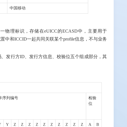
中国移动
全球唯一物理标识，存储在eUICC的ECASD中，主要用于
和ICCID一起共同关联某个profile信息，不与业务
国家码、发行方ID、发行方信息、校验位五个组成部分，其
卡序列编号
检验
位
Y
Y
Z
Z
Z
Z
Z
Z
Z
Z
Z
Z
A
B