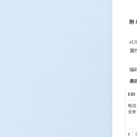
附
e
属
编
表B
EI
电信
业务
8