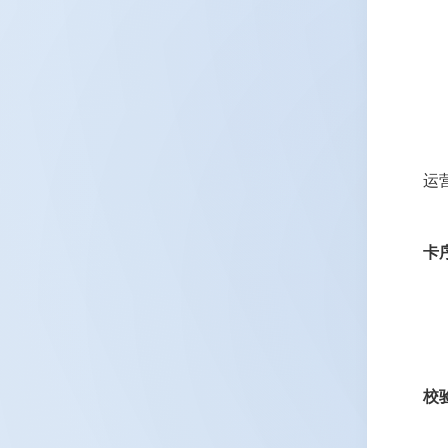
运
卡
校