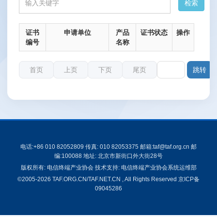
证书
申请单位
产品
证书状态
操作
编号
名称
首页
上页
下页
尾页
第
电话:+86 010 82052809 传真: 010 82053375 邮箱:taf@taf.org.cn 邮
编:100088 地址: 北京市新街口外大街28号
版权所有: 电信终端产业协会 技术支持: 电信终端产业协会系统运维部
©2005-2026 TAF.ORG.CN/TAF.NET.CN , All Rights Reserved
京ICP备
09045286