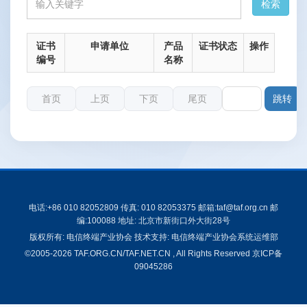
证书
申请单位
产品
证书状态
操作
编号
名称
首页
上页
下页
尾页
第
电话:+86 010 82052809 传真: 010 82053375 邮箱:taf@taf.org.cn 邮
编:100088 地址: 北京市新街口外大街28号
版权所有: 电信终端产业协会 技术支持: 电信终端产业协会系统运维部
©2005-2026 TAF.ORG.CN/TAF.NET.CN , All Rights Reserved
京ICP备
09045286